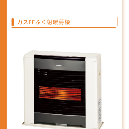
ガスFFふく射暖房機