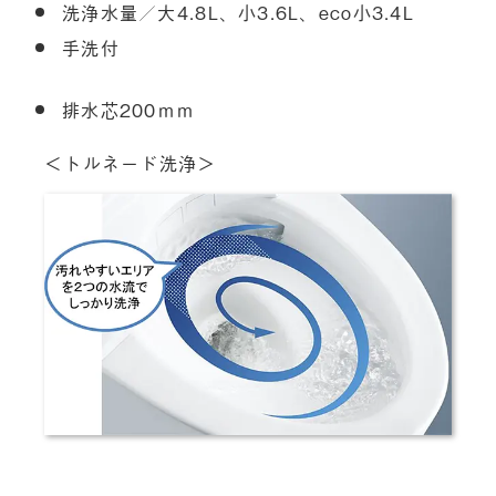
洗浄水量／大4.8L、小3.6L、eco小3.4L
手洗付
排水芯200ｍｍ
＜トルネード洗浄＞